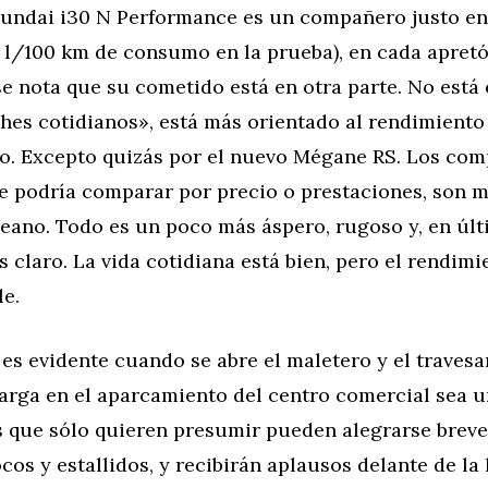
undai i30 N Performance es un compañero justo en e
,1 l/100 km de consumo en la prueba), en cada apretó
e nota que su cometido está en otra parte. No está 
ches cotidianos», está más orientado al rendimiento
ro. Excepto quizás por el nuevo Mégane RS. Los com
se podría comparar por precio o prestaciones, son 
reano. Todo es un poco más áspero, rugoso y, en úl
s claro. La vida cotidiana está bien, pero el rendimi
le.
es evidente cuando se abre el maletero y el traves
carga en el aparcamiento del centro comercial sea 
s que sólo quieren presumir pueden alegrarse brev
os y estallidos, y recibirán aplausos delante de la 