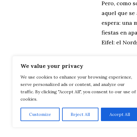
Pero, como so
aquel que se 
espera: una 
fiestas en ap
Eifel: el Nord
We value your privacy
We use cookies to enhance your browsing experience,
Categorías
General
,
Mo
serve personalized ads or content, and analyze our
El Corsa elé
El Kia Soren
traffic. By clicking "Accept All", you consent to our use of
cookies.
Customize
Reject All
Accept All