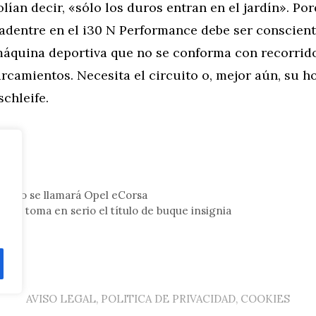
lían decir, «sólo los duros entran en el jardín». Po
adentre en el i30 N Performance debe ser conscient
máquina deportiva que no se conforma con recorrid
arcamientos. Necesita el circuito o, mejor aún, su h
schleife.
tor
ctrico se llamará Opel eCorsa
to se toma en serio el título de buque insignia
AVISO LEGAL, POLITICA DE PRIVACIDAD, COOKIES