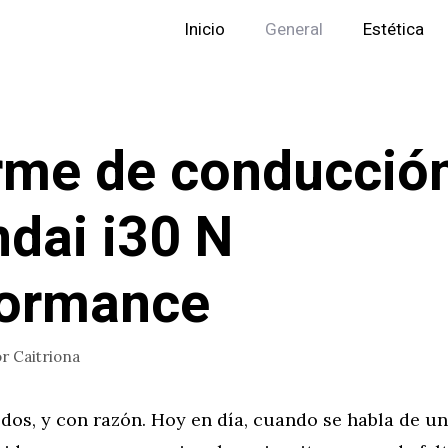
Inicio
General
Estética
rme de conducción
dai i30 N
formance
or
Caitriona
dos, y con razón. Hoy en día, cuando se habla de u