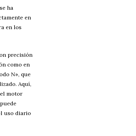
se ha
ectamente en
ra en los
on precisión
ción como en
odo N», que
izado. Aquí,
 el motor
 puede
l uso diario