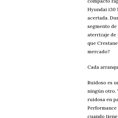
compacto rápi
Hyundai i30 
acertada. Dur
segmento de 
aterrizaje de
que Crestan
mercado?
Cada arranque
Ruidoso es u
ningún otro. 
ruidosa en pa
Performance l
cuando tiene 