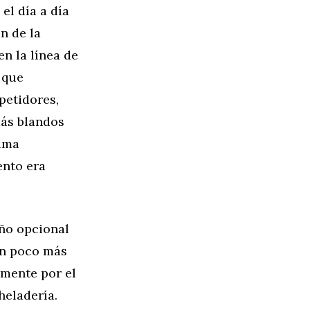
l día a día
n de la
en la línea de
 que
petidores,
más blandos
tima
ento era
año opcional
un poco más
emente por el
heladería.