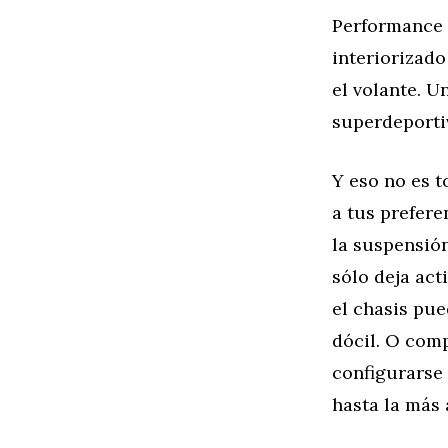
Performance 
interiorizad
el volante. U
superdeporti
Y eso no es 
a tus prefere
la suspensió
sólo deja act
el chasis pue
dócil. O com
configurarse 
hasta la más 