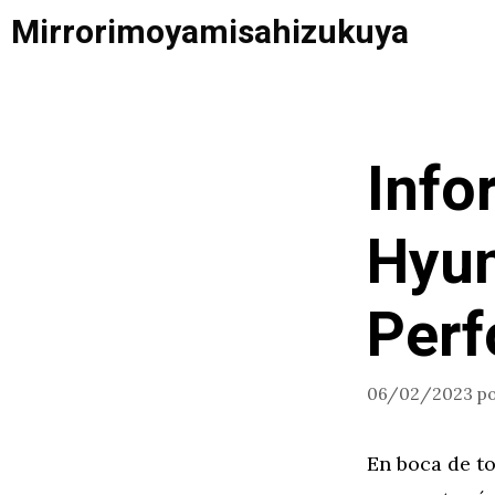
Saltar
Mirrorimoyamisahizukuya
al
contenido
Info
Hyun
Per
06/02/2023
p
En boca de to