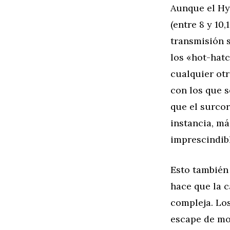
Aunque el Hy
(entre 8 y 10
transmisión s
los «hot-hat
cualquier ot
con los que 
que el surco
instancia, má
imprescindib
Esto también 
hace que la 
compleja. Lo
escape de moc