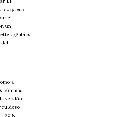
r. El
a sorpresa
por el
on un
etter. ¿Sabías
 del
como a
es aún más
la versión
y ruidoso
l i30 N