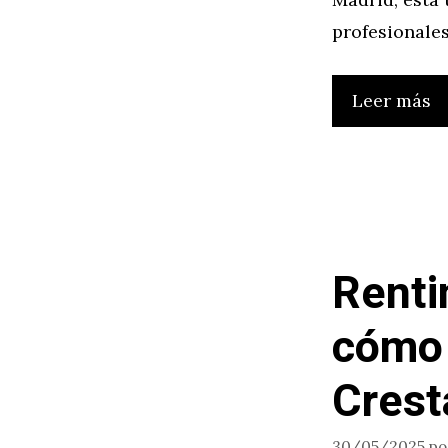
profesionale
Leer más
Renti
cómo 
Crest
30/05/2025
p