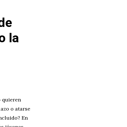
 de
o la
o quieren
azo o atarse
incluido? En
ás jóvenes