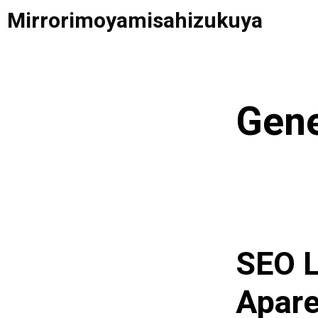
Saltar
Mirrorimoyamisahizukuya
al
contenido
Gene
SEO L
Apare