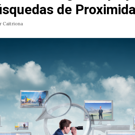
úsquedas de Proximid
r
Caitriona