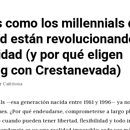
s como los millennials
d están revolucionand
idad (y por qué eligen
ng con Crestanevada)
or
Caitriona
als —esa generación nacida entre 1981 y 1996— ya n
es. ¿Por qué endeudarse, comprometerse a largo pl
 cuando pueden tener libertad, flexibilidad y todo 
tendencia es ya una realidad imparable: cada vez m