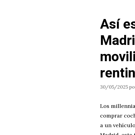
Así e
Madri
movil
renti
30/05/2025
p
Los millenni
comprar coch
a un vehículo
Madrid, esta 