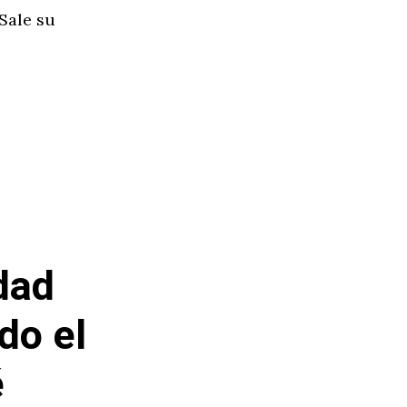
Sale su
dad
do el
é