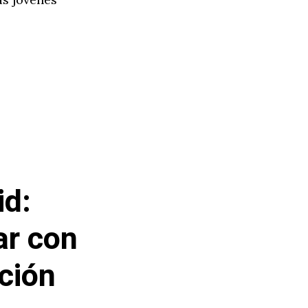
id:
ar con
ción