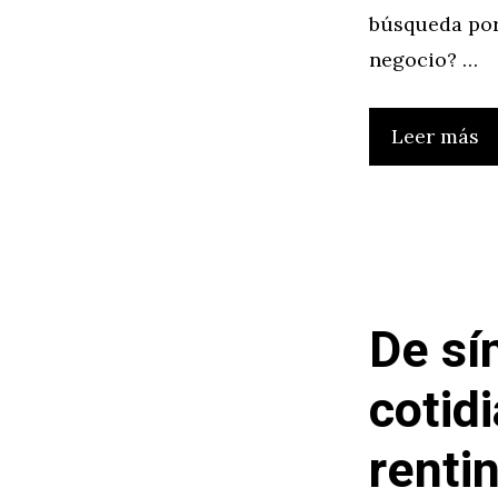
búsqueda por
negocio? …
Leer más
De sí
cotid
renti