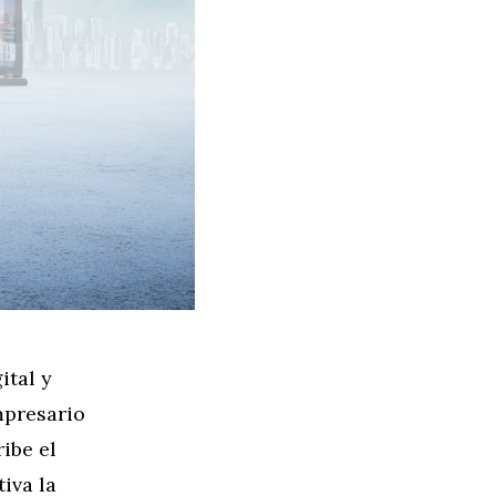
ital y
mpresario
ibe el
iva la