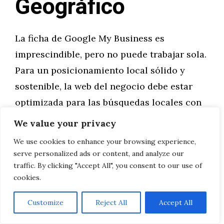
Geográfico
La ficha de Google My Business es
imprescindible, pero no puede trabajar sola.
Para un posicionamiento local sólido y
sostenible, la web del negocio debe estar
optimizada para las búsquedas locales con
la misma atención estratégica que la ficha.
We value your privacy
We use cookies to enhance your browsing experience,
El SEO local on-page es el conjunto de
serve personalized ads or content, and analyze our
optimizaciones que se realizan dentro de la
traffic. By clicking "Accept All", you consent to our use of
cookies.
propia web del negocio para mejorar su
visibilidad en búsquedas con intención
Customize
Reject All
Accept All
geográfica. Sus elementos clave son: