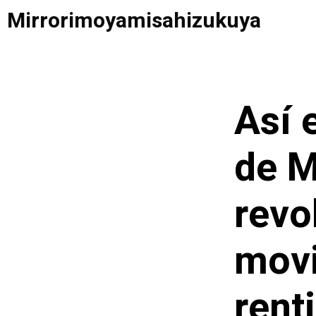
Saltar
Mirrorimoyamisahizukuya
al
contenido
Así 
de M
revo
movi
rent