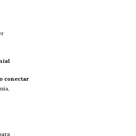
er
nial
o conectar
nía,
para