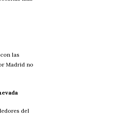
n
 con las
or Madrid no
anevada
dedores del