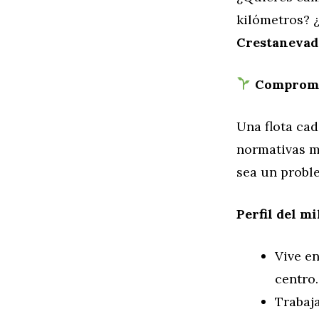
kilómetros? 
Crestanevada
Compromis
Una flota cad
normativas m
sea un proble
Perfil del m
Vive e
centro.
Trabaj