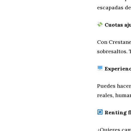
escapadas de
Cuotas aju
Con Crestanev
sobresaltos.
Experienci
Puedes hacer 
reales, human
Renting fl
¿Quieres cam