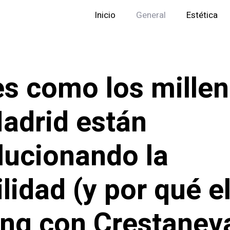
Inicio
General
Estética
es como los millen
adrid están
lucionando la
lidad (y por qué e
ing con Crestanev