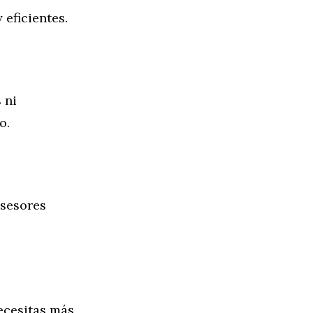
eficientes.
 ni
o.
asesores
ecesitas más