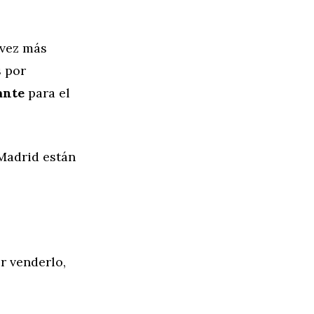
 vez más
s por
ante
para el
 Madrid están
r venderlo,