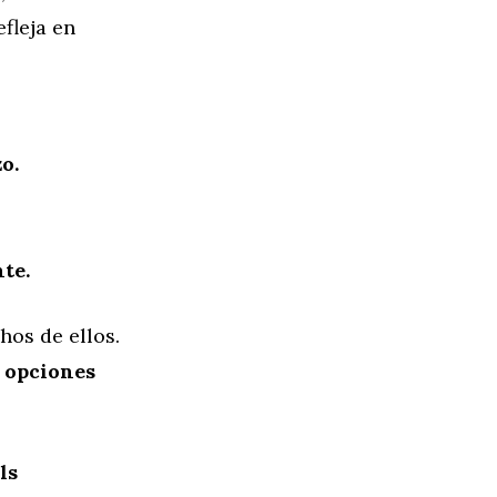
fleja en
o.
nte.
hos de ellos.
y opciones
ls