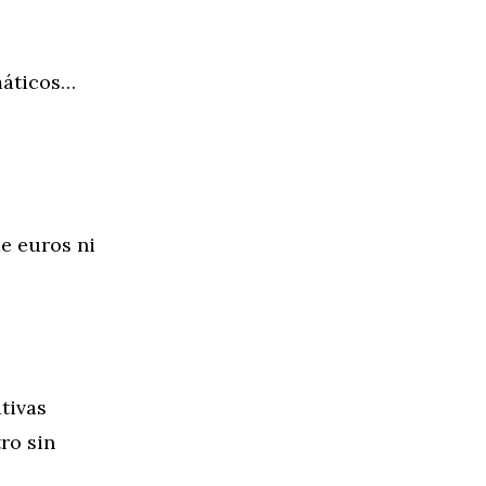
máticos…
e euros ni
tivas
ro sin