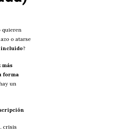
o quieren
azo o atarse
o incluido
?
z más
u forma
 hay un
scripción
 crisis