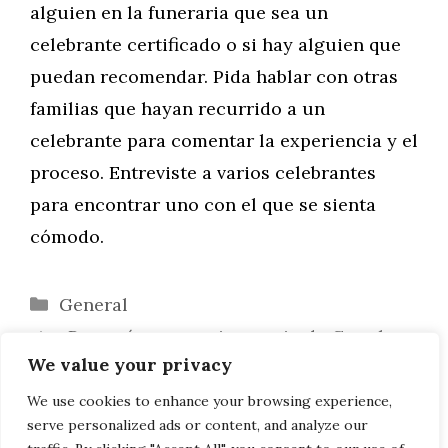
alguien en la funeraria que sea un
celebrante certificado o si hay alguien que
puedan recomendar. Pida hablar con otras
familias que hayan recurrido a un
celebrante para comentar la experiencia y el
proceso. Entreviste a varios celebrantes
para encontrar uno con el que se sienta
cómodo.
Categorías
General
¿Por qué no veo mi anuncio de Google
We value your privacy
AdWords?
4 formas de evitar el agotamiento
We use cookies to enhance your browsing experience,
serve personalized ads or content, and analyze our
cuando se es autónomo