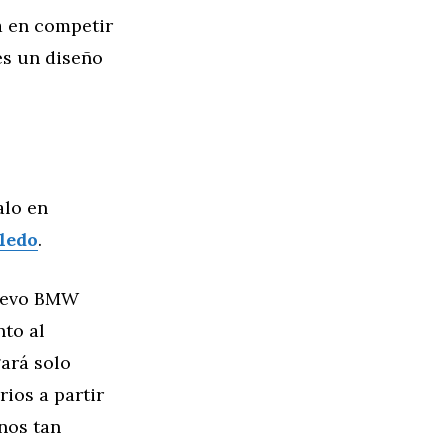
a en competir
es un diseño
alo en
ledo
.
nuevo BMW
nto al
gará solo
ios a partir
enos tan