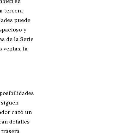
mbién se
a tercera
edades puede
espacioso y
as de la Serie
 ventas, la
posibilidades
s siguen
odor cazó un
ran detalles
 trasera