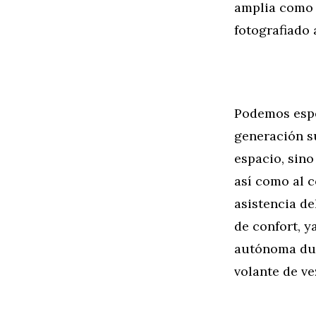
amplia como l
fotografiado 
Podemos espe
generación s
espacio, sino
así como al c
asistencia d
de confort, y
autónoma dur
volante de ve