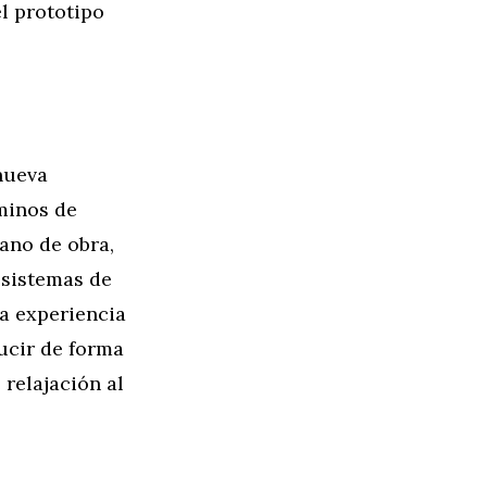
el prototipo
nueva
minos de
mano de obra,
 sistemas de
a experiencia
ucir de forma
relajación al