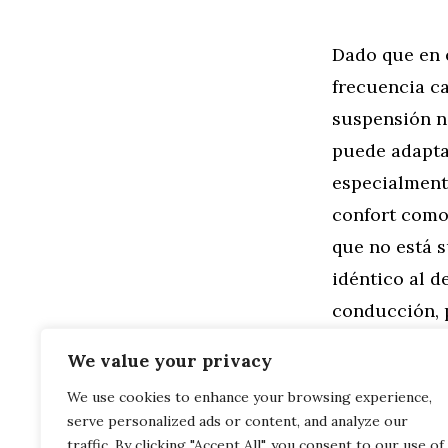
Dado que en 
frecuencia ca
suspensión n
puede adapta
especialmente
confort como 
que no está s
idéntico al d
conducción, 
el título no 
We value your privacy
We use cookies to enhance your browsing experience,
Categorías
General
,
Mo
serve personalized ads or content, and analyze our
Comparación
Wards 10 Bes
traffic. By clicking "Accept All", you consent to our use of