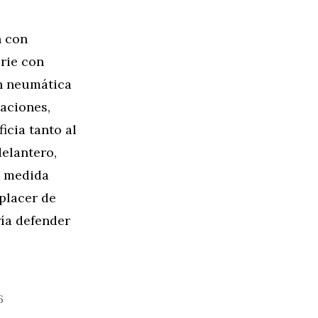
n con
erie con
ón neumática
aciones,
icia tanto al
delantero,
n medida
 placer de
ía defender
6