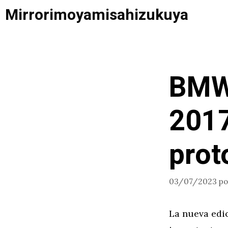
Saltar
Mirrorimoyamisahizukuya
al
contenido
BMW 
2017
prot
03/07/2023
p
La nueva edi