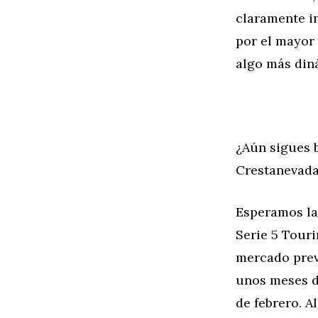
claramente i
por el mayor 
algo más diná
¿Aún sigues 
Crestanevada
Esperamos la
Serie 5 Tour
mercado previ
unos meses de
de febrero. A