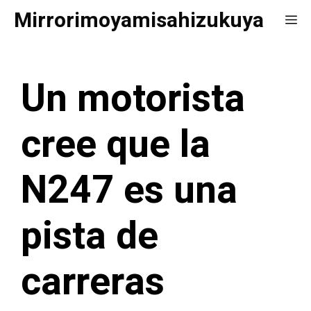
Saltar
Mirrorimoyamisahizukuya
Me
al
contenido
Un motorista
cree que la
N247 es una
pista de
carreras