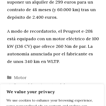
suponer un alquiler de 299 euros para un
contrato de 48 meses (y 60.000 km) tras un
depósito de 2.400 euros.
A modo de recordatorio, el Peugeot e-208
está equipado con un motor eléctrico de 100
kW (136 CV) que ofrece 260 Nm de par. La
autonomía anunciada por el fabricante es
de unos 340 km en WLTP.
Categorías
Motor
Por qué los cineastas deben ser
We value your privacy
conscientes de las barreras lingüísticas
Cómo estar al tanto de la red de medios
We use cookies to enhance your browsing experience,