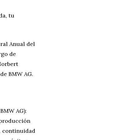
da, tu
ral Anual del
rgo de
Norbert
n de BMW AG.
e BMW AG):
 producción
a continuidad