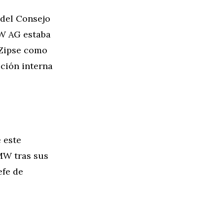
 del Consejo
MW AG estaba
 Zipse como
ción interna
 este
MW tras sus
efe de