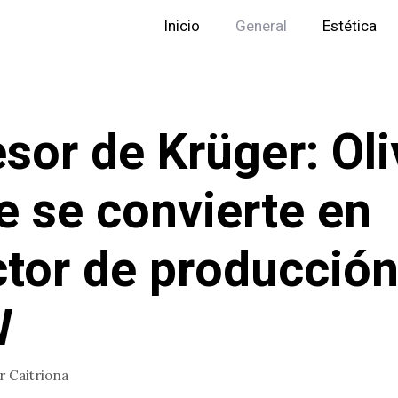
Inicio
General
Estética
sor de Krüger: Oli
e se convierte en
ctor de producción
W
or
Caitriona