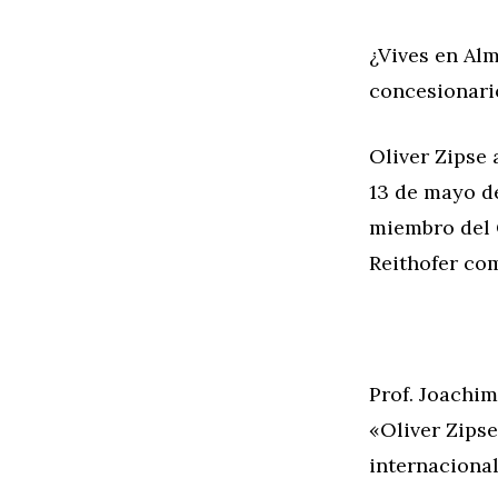
¿Vives en Alm
concesionar
Oliver Zipse 
13 de mayo de
miembro del 
Reithofer co
Prof. Joachi
«Oliver Zips
internaciona