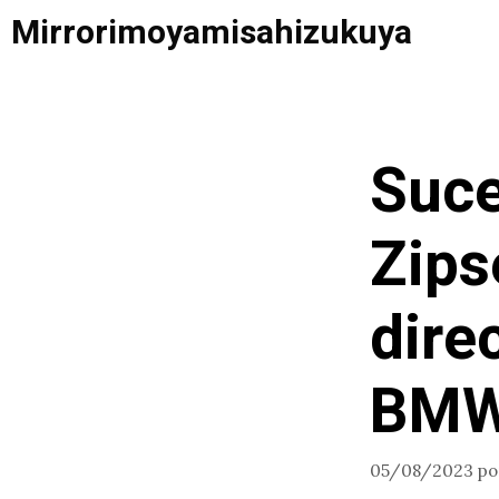
Saltar
Mirrorimoyamisahizukuya
al
contenido
Suce
Zips
dire
BM
05/08/2023
p