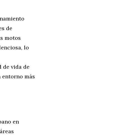
ionamiento
es de
as motos
enciosa, lo
d de vida de
un entorno más
bano en
 áreas