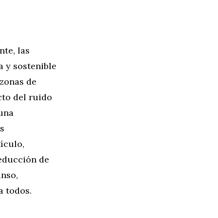
te, las
 y sostenible
 zonas de
to del ruido
 una
os
ículo,
reducción de
anso,
a todos.