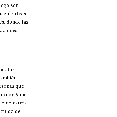
siego son
s eléctricas
es, donde las
baciones
s motos
 también
ersonas que
 prolongada
 como estrés,
 ruido del