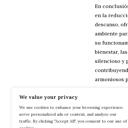
En conclusió
en la reducci
descanso, ofr
ambiente para
su funcionami
bienestar, la
silencioso y 
contribuyend
armoniosos p
Categorías
General
,
Mo
We value your privacy
La Ruta de l
We use cookies to enhance your browsing experience,
Eléctricas y de
serve personalized ads or content, and analyze our
Navegando c
Entornos Urban
traffic. By clicking "Accept All", you consent to our use of