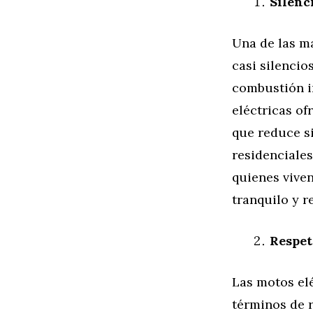
Silenc
Una de las m
casi silencio
combustión in
eléctricas o
que reduce s
residenciales
quienes viven
tranquilo y r
Respet
Las motos el
términos de r