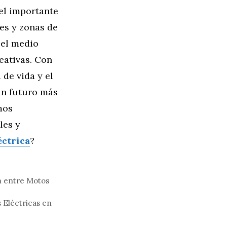
el importante
es y zonas de
 el medio
eativas. Con
 de vida y el
un futuro más
mos
les y
éctrica
?
n entre Motos
 Eléctricas en