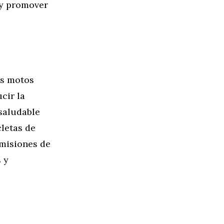
a y promover
as motos
cir la
saludable
cletas de
emisiones de
 y