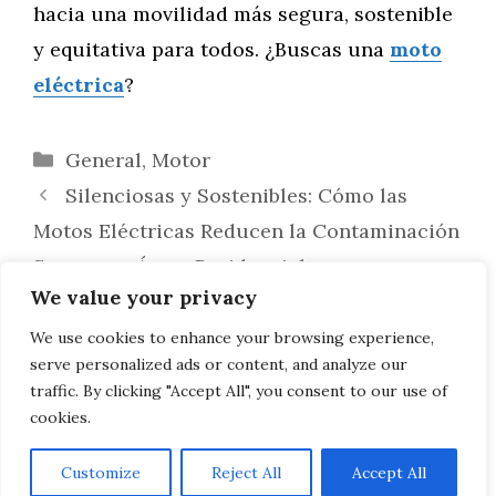
hacia una movilidad más segura, sostenible
y equitativa para todos. ¿Buscas una
moto
eléctrica
?
Categorías
General
,
Motor
Silenciosas y Sostenibles: Cómo las
Motos Eléctricas Reducen la Contaminación
Sonora en Áreas Residenciales
We value your privacy
Superando Obstáculos: Los Desafíos de
Adoptar Motos Eléctricas en Áreas con
We use cookies to enhance your browsing experience,
serve personalized ads or content, and analyze our
Restricciones Ambientales
traffic. By clicking "Accept All", you consent to our use of
cookies.
Customize
Reject All
Accept All
AVISO LEGAL, POLITICA DE PRIVACIDAD, COOKIES