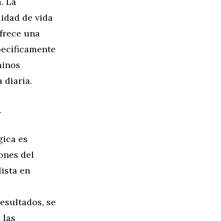
. La
lidad de vida
ofrece una
specíficamente
minos
 diaria.
n
gica es
ones del
lista en
esultados, se
 las