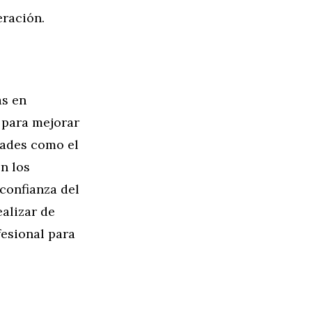
eración.
as en
 para mejorar
dades como el
en los
confianza del
ealizar de
fesional para