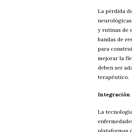
La pérdida d
neurológicas
y rutinas de
bandas de res
para construi
mejorar la fl
deben ser ada
terapéutico.
Integración 
La tecnología
enfermedades
plataformas 