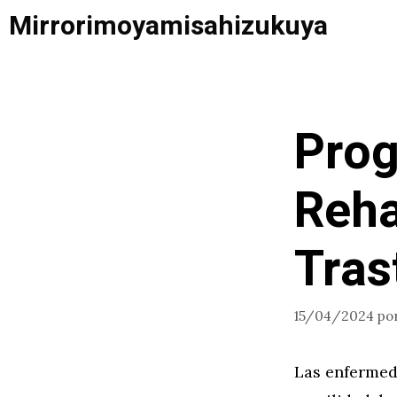
Saltar
Mirrorimoyamisahizukuya
al
contenido
Pro
Reha
Tras
15/04/2024
po
Las enfermed