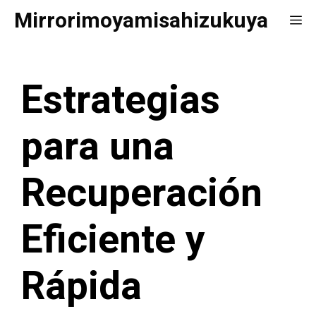
Saltar
Mirrorimoyamisahizukuya
Me
al
contenido
Estrategias
para una
Recuperación
Eficiente y
Rápida