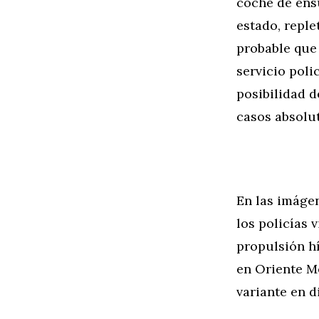
coche de ensu
estado, reple
probable que
servicio polic
posibilidad d
casos absolu
En las imágen
los policías 
propulsión h
en Oriente M
variante en d