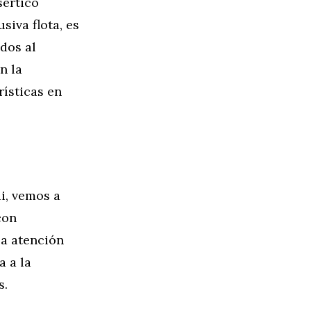
sértico
siva flota, es
dos al
n la
rísticas en
ai, vemos a
con
la atención
a a la
s.