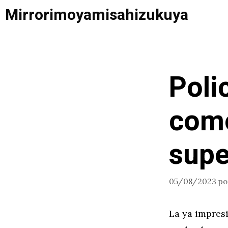
Saltar
Mirrorimoyamisahizukuya
al
contenido
Poli
como
supe
05/08/2023
p
La ya impresi