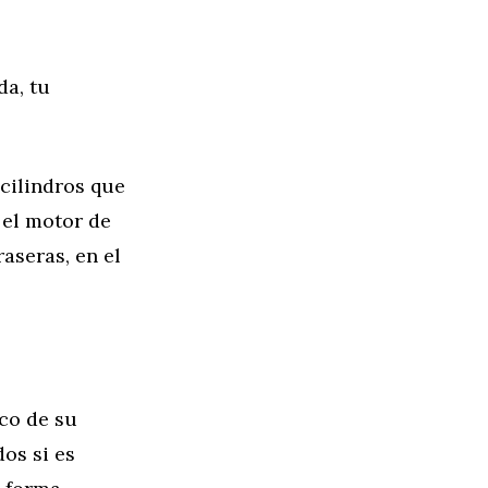
da, tu
 cilindros que
 el motor de
aseras, en el
co de su
os si es