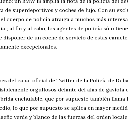
eño: un BMW i8 amplía la flota de la policía del de
ta de superdeportivos y coches de lujo. Con su exclu
 el cuerpo de policía atraiga a muchos más interesa
ial; al fin y al cabo, los agentes de policía sólo tiene
e disponer de un coche de servicio de estas caracte
tamente excepcionales.
es del canal oficial de Twitter de la Policía de Dub
visiblemente orgullosos delante del alas de gaviota 
íbrida enchufable, que por supuesto también llama 
edio, lo que por supuesto se aplica en mayor medid
iseño verde y blanco de las fuerzas del orden locale