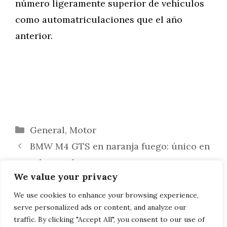
número ligeramente superior de vehículos
como automatriculaciones que el año
anterior.
Categorías
General
,
Motor
BMW M4 GTS en naranja fuego: único en
su color predecesor
We value your privacy
EE.UU.: 97 coches BMW nuevos
destruidos en el descarrilamiento de un
We use cookies to enhance your browsing experience,
serve personalized ads or content, and analyze our
tren de automóviles
traffic. By clicking "Accept All", you consent to our use of