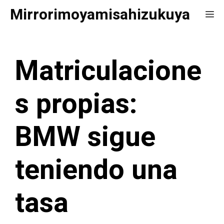
Saltar
Mirrorimoyamisahizukuya
Me
al
contenido
Matriculacione
s propias:
BMW sigue
teniendo una
tasa