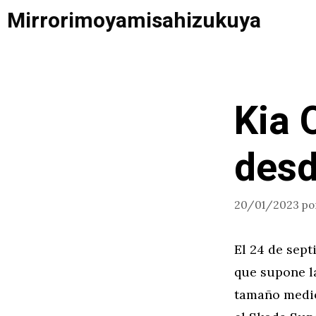
Saltar
Mirrorimoyamisahizukuya
al
contenido
Kia 
desd
20/01/2023
po
El 24 de sept
que supone la
tamaño medio