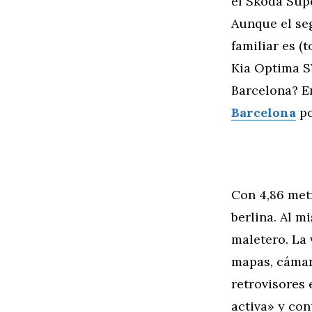
el Skoda Sup
Aunque el se
familiar es (
Kia Optima S
Barcelona? E
Barcelona
po
Con 4,86 metr
berlina. Al m
maletero. La 
mapas, cámar
retrovisores 
activa» y con