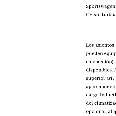
Sportswagen 
CV sin turbo
Los asientos
pueden equipa
calefacción)
disponibles. A
superior GT. 
aparcamiento
carga induct
del climatiza
opcional, al 