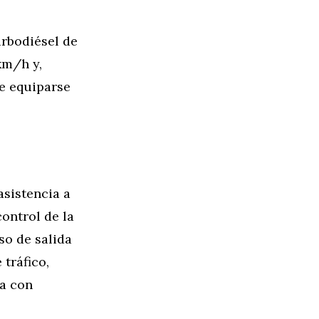
urbodiésel de
km/h y,
de equiparse
asistencia a
ontrol de la
so de salida
 tráfico,
a con