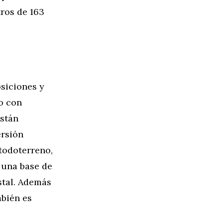
ros de 163
siciones y
o con
están
ersión
 todoterreno,
 una base de
stal. Además
mbién es