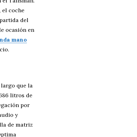
 el Talisman.
 el coche
partida del
de ocasión en
unda mano
cio.
 largo que la
686 litros de
vegación por
audio y
lla de matriz
 Optima