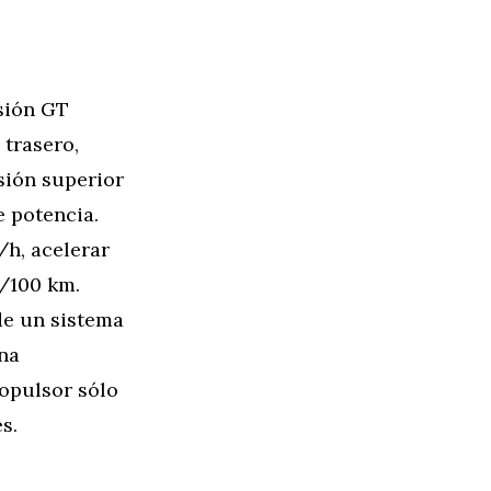
sión GT
 trasero,
sión superior
e potencia.
h, acelerar
l/100 km.
de un sistema
una
opulsor sólo
s.