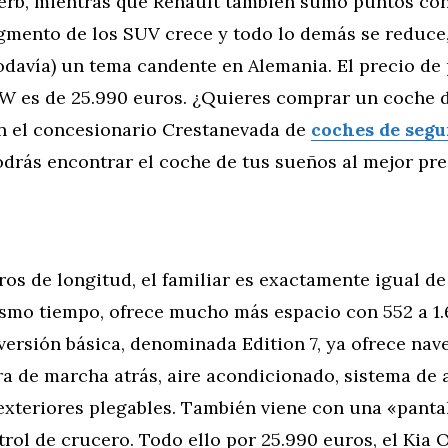
erb, mientras que Renault también sumó puntos con
gmento de los SUV crece y todo lo demás se reduce,
todavía) un tema candente en Alemania. El precio de 
W es de 25.990 euros. ¿Quieres comprar un coche 
n el concesionario Crestanevada de
coches de seg
drás encontrar el coche de tus sueños al mejor pre
os de longitud, el familiar es exactamente igual de
ismo tiempo, ofrece mucho más espacio con 552 a 1.
versión básica, denominada Edition 7, ya ofrece na
a de marcha atrás, aire acondicionado, sistema de 
exteriores plegables. También viene con una «panta
trol de crucero. Todo ello por 25.990 euros, el Kia