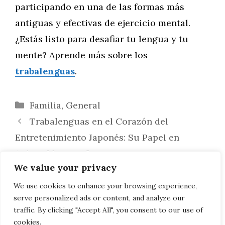
participando en una de las formas más
antiguas y efectivas de ejercicio mental.
¿Estás listo para desafiar tu lengua y tu
mente? Aprende más sobre los
trabalenguas
.
Categorías
Familia
,
General
Trabalenguas en el Corazón del
Entretenimiento Japonés: Su Papel en
Anime, Manga y Juegos
We value your privacy
Descifrando los Trabalenguas: Avances
Científicos en Pronunciación y Percepción
We use cookies to enhance your browsing experience,
serve personalized ads or content, and analyze our
del Lenguaje
traffic. By clicking "Accept All", you consent to our use of
cookies.