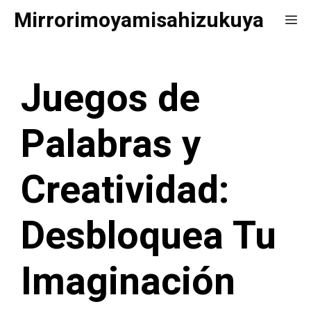
Saltar
Mirrorimoyamisahizukuya
Me
al
contenido
Juegos de
Palabras y
Creatividad:
Desbloquea Tu
Imaginación