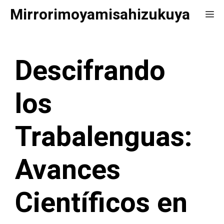
Saltar
Mirrorimoyamisahizukuya
Me
al
contenido
Descifrando
los
Trabalenguas:
Avances
Científicos en