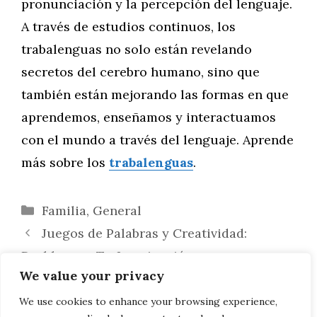
pronunciación y la percepción del lenguaje.
A través de estudios continuos, los
trabalenguas no solo están revelando
secretos del cerebro humano, sino que
también están mejorando las formas en que
aprendemos, enseñamos y interactuamos
con el mundo a través del lenguaje. Aprende
más sobre los
trabalenguas
.
Categorías
Familia
,
General
Juegos de Palabras y Creatividad:
Desbloquea Tu Imaginación con
We value your privacy
Trabalenguas
Mandalas en Ilustración y Cómics:
We use cookies to enhance your browsing experience,