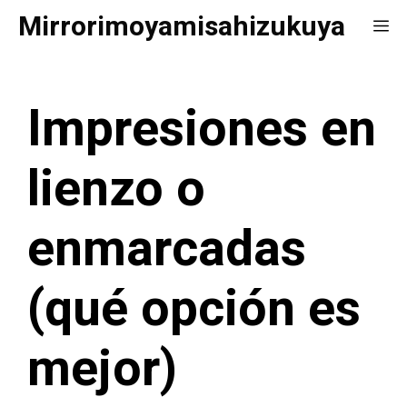
Saltar
Mirrorimoyamisahizukuya
Me
al
contenido
Impresiones en
lienzo o
enmarcadas
(qué opción es
mejor)