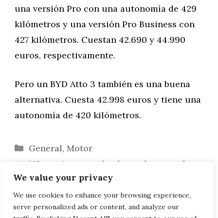
una versión Pro con una autonomía de 429
kilómetros y una versión Pro Business con
427 kilómetros. Cuestan 42.690 y 44.990
euros, respectivamente.
Pero un BYD Atto 3 también es una buena
alternativa. Cuesta 42.998 euros y tiene una
autonomía de 420 kilómetros.
Categorías
General
,
Motor
NS persigue a todo el mundo en coche
We value your privacy
en hora punta
Blog Spot de la Semana: Renault Twizy
We use cookies to enhance your browsing experience,
serve personalized ads or content, and analyze our
Sport F1