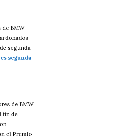
es de BMW
alardonados
 de segunda
es segunda
adores de BMW
 fin de
ron
on el Premio