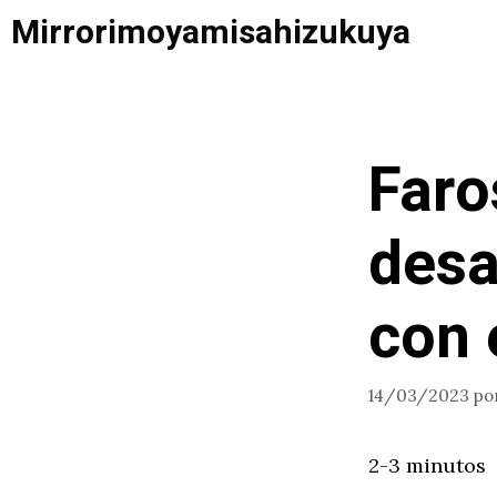
Saltar
Mirrorimoyamisahizukuya
al
contenido
Faro
desa
con 
14/03/2023
po
2-3 minutos