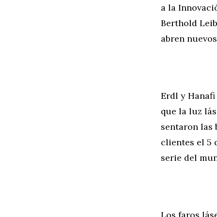
a la Innovac
Berthold Leib
abren nuevos 
Erdl y Hanaf
que la luz lá
sentaron las 
clientes el 5
serie del mun
Los faros lás