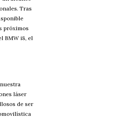
onales. Tras
isponible
os próximos
el BMW i8, el
 nuestra
ones láser
losos de ser
omovilística