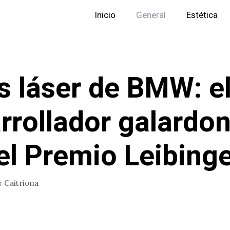
Inicio
General
Estética
s láser de BMW: e
rrollador galardo
el Premio Leibing
r
Caitriona