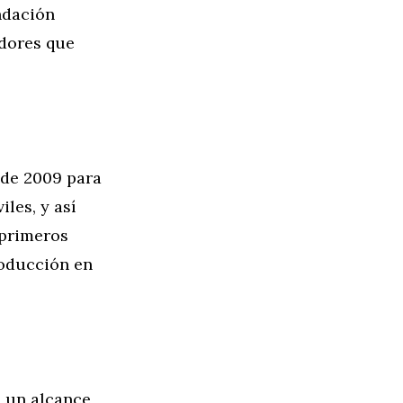
ndación
adores que
sde 2009 para
iles, y así
 primeros
roducción en
e un alcance