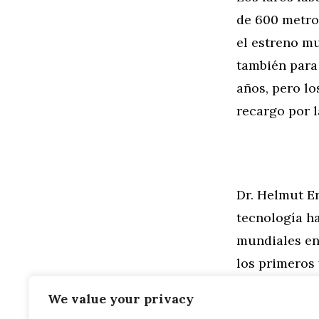
de 600 metros
el estreno mu
también para 
años, pero lo
recargo por l
Dr. Helmut E
tecnología ha
mundiales en
los primeros 
en recibir es
We value your privacy