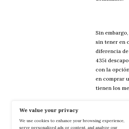
Sin embargo,
sin tener en 
diferencia de
435i descapo
con la opción
en comprar u
tienen los m
We value your privacy
We use cookies to enhance your browsing experience,
Categorías
General
,
Mo
serve personalized ads or content, and analyze our
Faros láser 