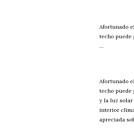
Afortunado el
techo puede p
…
Afortunado el
techo puede p
y la luz sol
interior clim
apreciada so