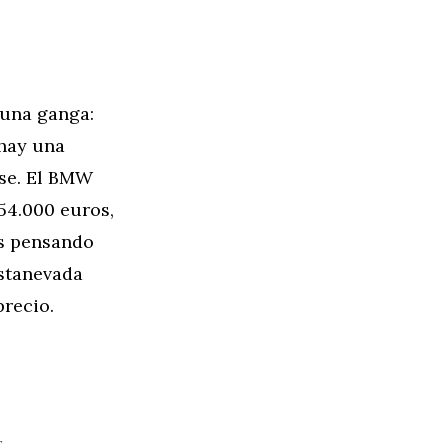
 una ganga:
 hay una
ase. El BMW
54.000 euros,
ás pensando
stanevada
recio.
r