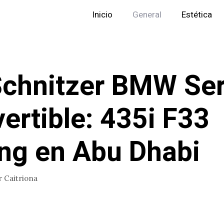
Inicio
General
Estética
chnitzer BMW Ser
ertible: 435i F33
ng en Abu Dhabi
r
Caitriona