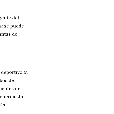
gente del
s: se puede
antas de
e deportivo M
ubos de
nentes de
ecuerda sin
más