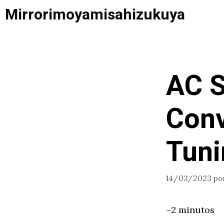
Saltar
Mirrorimoyamisahizukuya
al
contenido
AC S
Conv
Tuni
14/03/2023
po
~2 minutos