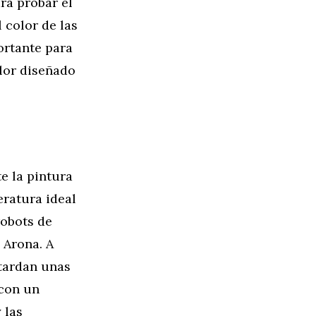
ra probar el
 color de las
ortante para
olor diseñado
e la pintura
eratura ideal
robots de
 Arona. A
 tardan unas
 con un
 las