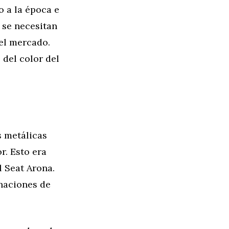
o a la época e
, se necesitan
 el mercado.
 del color del
s metálicas
r. Esto era
l Seat Arona.
inaciones de