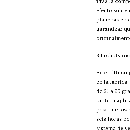
Tras la compo
efecto sobre 
planchas en d
garantizar qu
originalment
84 robots roc
En el último 
en la fábrica
de 21 a 25 gr
pintura aplic
pesar de los 
seis horas po
sistema de ven