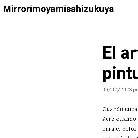
Saltar
Mirrorimoyamisahizukuya
al
contenido
El ar
pint
06/02/2023
p
Cuando encar
Pero cuando p
para el color