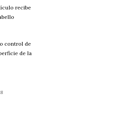
ículo recibe
abello
mo control de
erficie de la
18