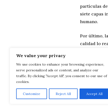
partículas d
siete capas i
humano.
Por último, l
calidad lo re
laca present
We value your privacy
We use cookies to enhance your browsing experience,
Categorías
General
,
Mo
serve personalized ads or content, and analyze our
Hyundai Kon
Primera uni
traffic. By clicking "Accept All", you consent to our use of
cookies.
Customize
Reject All
Accept All