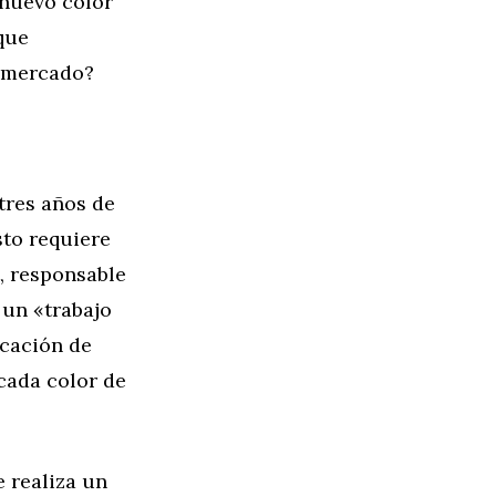
 nuevo color
 que
l mercado?
tres años de
sto requiere
, responsable
 un «trabajo
icación de
 cada color de
e realiza un