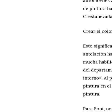
automóviles S
de pintura ha
Crestanevad
Crear el colo
Esto signific
antelación ha
mucha habilid
del departame
interno». Al 
pintura en el
pintura.
Para Font, no