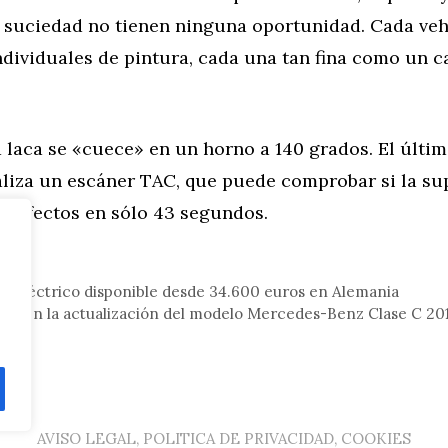
e suciedad no tienen ninguna oportunidad. Cada veh
ndividuales de pintura, cada una tan fina como un c
a laca se «cuece» en un horno a 140 grados. El últi
aliza un escáner TAC, que puede comprobar si la sup
a defectos en sólo 43 segundos.
tor
a eléctrico disponible desde 34.600 euros en Alemania
dad en la actualización del modelo Mercedes-Benz Clase C 20
AVISO LEGAL, POLITICA DE PRIVACIDAD, COOKIES