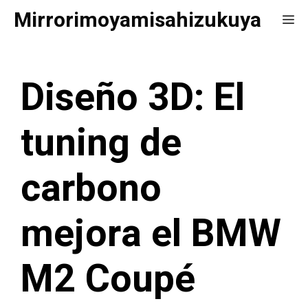
Saltar
Mirrorimoyamisahizukuya
Me
al
contenido
Diseño 3D: El
tuning de
carbono
mejora el BMW
M2 Coupé