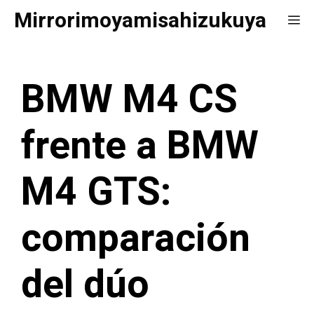
Saltar
Mirrorimoyamisahizukuya
Me
al
contenido
BMW M4 CS
frente a BMW
M4 GTS:
comparación
del dúo