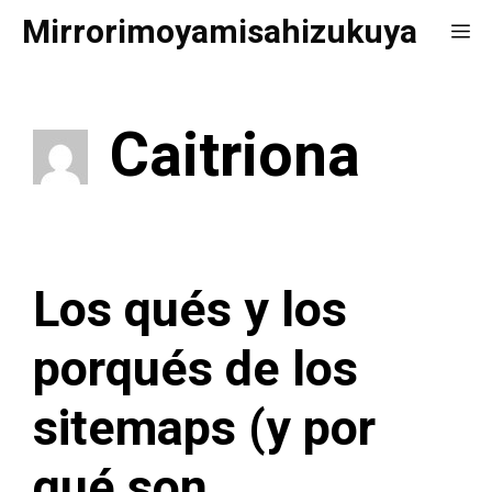
Saltar
Mirrorimoyamisahizukuya
Me
al
contenido
Caitriona
Los qués y los
porqués de los
sitemaps (y por
qué son