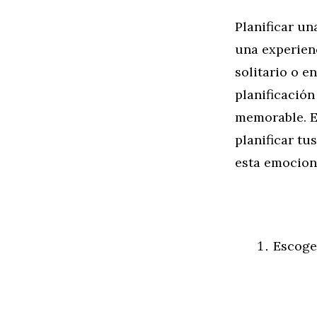
Planificar u
una experienc
solitario o e
planificación
memorable. E
planificar t
esta emocion
Escoge