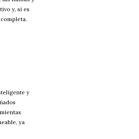
vo y, si es
n completa.
teligente y
eñados
amientas
eable, ya