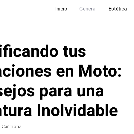
Inicio
General
Estética
ificando tus
ciones en Moto:
ejos para una
tura Inolvidable
r
Caitriona