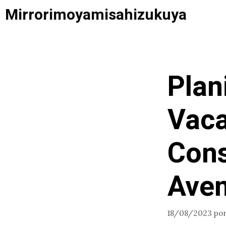
Saltar
Mirrorimoyamisahizukuya
al
contenido
Plan
Vaca
Cons
Aven
18/08/2023
po