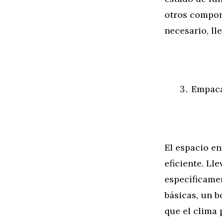
otros compone
necesario, ll
Empaca
El espacio en
eficiente. Ll
específicamen
básicas, un 
que el clima 