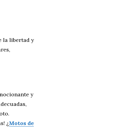
 la libertad y
res,
emocionante y
adecuadas,
oto.
s! ¿
Motos de