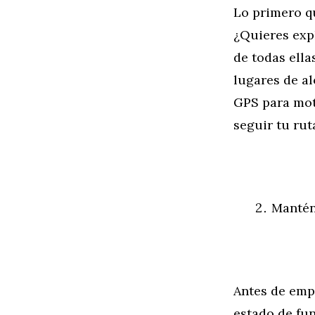
Lo primero qu
¿Quieres exp
de todas ella
lugares de al
GPS para moto
seguir tu rut
Mantén
Antes de empr
estado de func