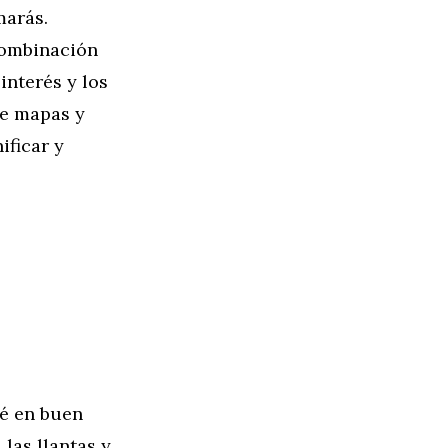
marás.
combinación
interés y los
de mapas y
ificar y
té en buen
 las llantas y