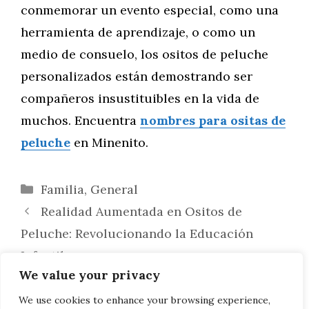
conmemorar un evento especial, como una
herramienta de aprendizaje, o como un
medio de consuelo, los ositos de peluche
personalizados están demostrando ser
compañeros insustituibles en la vida de
muchos. Encuentra
nombres para ositas de
peluche
en Minenito.
Categorías
Familia
,
General
Realidad Aumentada en Ositos de
Peluche: Revolucionando la Educación
Infantil
We value your privacy
Vínculos de Ternura: La Influencia de los
Juguetes de Peluche en el Bienestar
We use cookies to enhance your browsing experience,