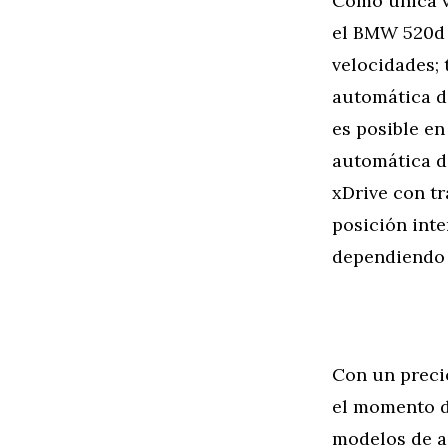
Como única v
el BMW 520d 
velocidades;
automática d
es posible e
automática d
xDrive con tr
posición int
dependiendo 
Con un precio
el momento de
modelos de a