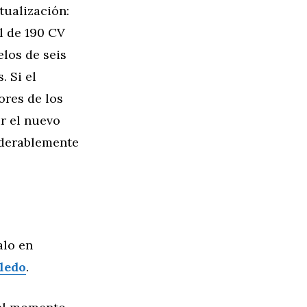
tualización:
el de 190 CV
los de seis
. Si el
ores de los
r el nuevo
iderablemente
alo en
ledo
.