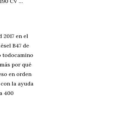
 190 CV …
 2017 en el
iésel B47 de
mo todocamino
z más por qué
eso en orden
 con la ayuda
ta 400