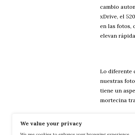
cambio automá
xDrive, el 5
en las fotos,
elevan rápid
Lo diferente 
nuestras fot
tiene un asp
mortecina tr
We value your privacy
We use cookies to enhance your browsing experience,
Categorías