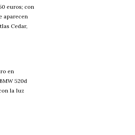
50 euros; con
ue aparecen
tlas Cedar,
aro en
mo BMW 520d
on la luz