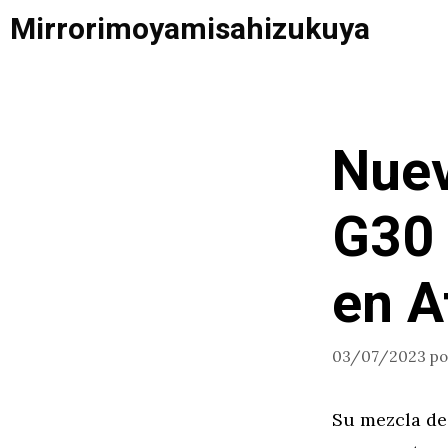
Saltar
Mirrorimoyamisahizukuya
al
contenido
Nue
G30 
en A
03/07/2023
p
Su mezcla de 