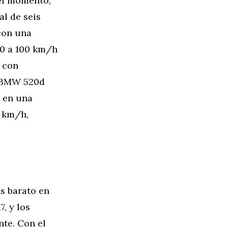
 el momento,
l de seis
con una
 0 a 100 km/h
 con
l BMW 520d
e en una
8 km/h,
ás barato en
, y los
te. Con el