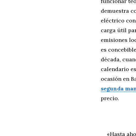
funcionar teó
demuestra co
eléctrico con
carga útil pa
emisiones loc
es concebible
década, cuan
calendario e
ocasión en B
segunda man
precio.
«Hasta ahora