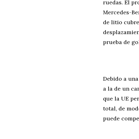
ruedas. El pr
Mercedes-Ben
de litio cubr
desplazamient
prueba de go
Debido a una 
a la de un c
que la UE pe
total, de mod
puede compen