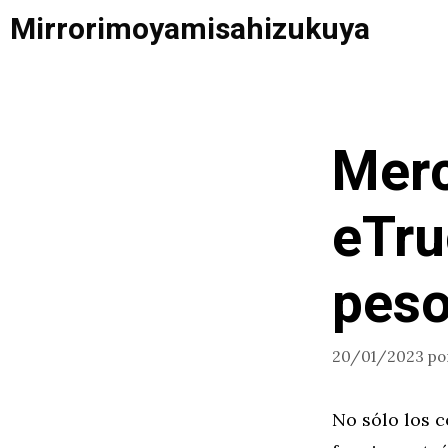
Saltar
Mirrorimoyamisahizukuya
al
contenido
Mer
eTru
peso
20/01/2023
po
No sólo los 