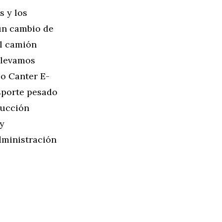
s y los
un cambio de
el camión
 llevamos
so Canter E-
sporte pesado
ducción
y
dministración