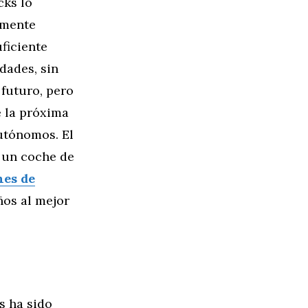
cks lo
lmente
ficiente
dades, sin
 futuro, pero
e la próxima
utónomos. El
r un coche de
hes de
ños al mejor
s ha sido