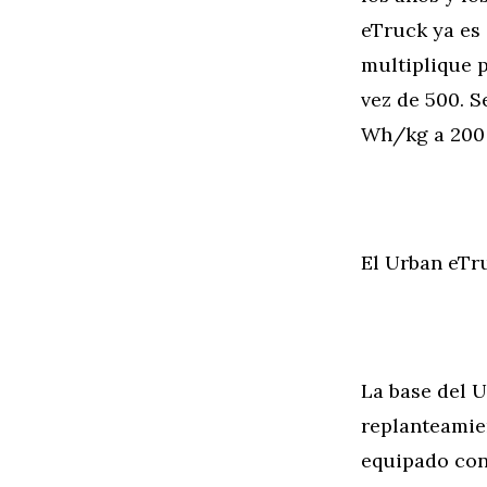
eTruck ya es 
multiplique p
vez de 500. S
Wh/kg a 200
El Urban eTr
La base del U
replanteamien
equipado con