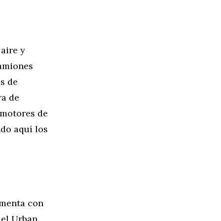
aire y
camiones
es de
ra de
s motores de
do aquí los
umenta con
 el Urban