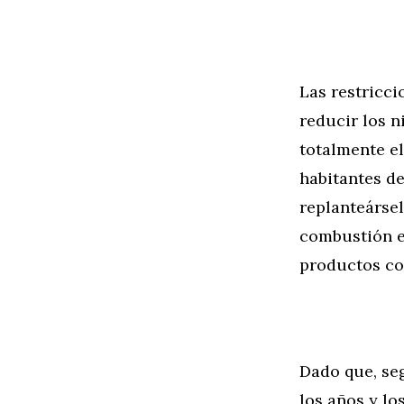
Las restricci
reducir los n
totalmente el
habitantes de
replanteársel
combustión e
productos co
Dado que, se
los años y lo