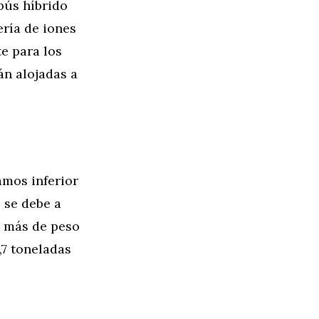
obús híbrido
ría de iones
e para los
án alojadas a
amos inferior
 se debe a
a más de peso
,7 toneladas