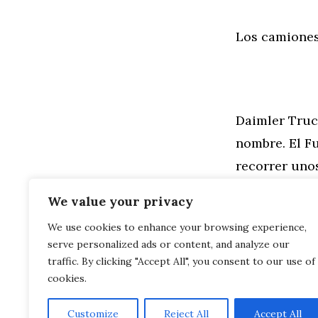
Los camiones
Daimler Truc
nombre. El Fu
recorrer uno
ligero que el
We value your privacy
We use cookies to enhance your browsing experience,
Categorías
General
,
Mo
serve personalized ads or content, and analyze our
Audi Fit Dri
Todos los d
traffic. By clicking "Accept All", you consent to our use of
cookies.
Customize
Reject All
Accept All