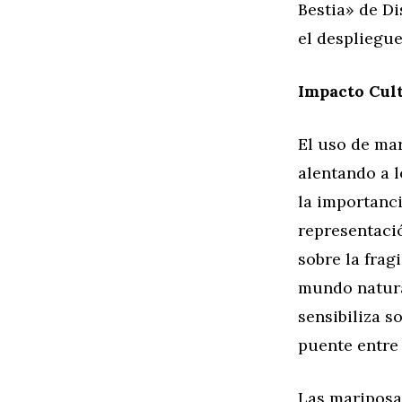
Bestia» de Di
el despliegue
Impacto Cult
El uso de mar
alentando a l
la importanci
representaci
sobre la frag
mundo natura
sensibiliza s
puente entre e
Las mariposa