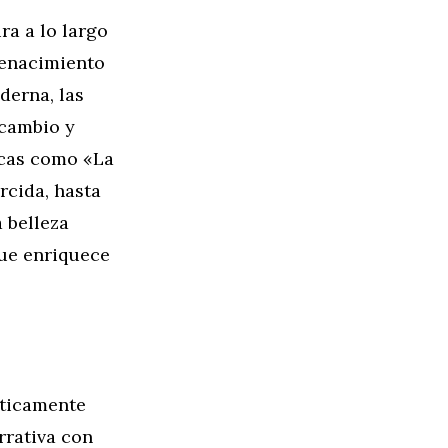
ra a lo largo
 renacimiento
derna, las
 cambio y
icas como «La
rcida, hasta
 belleza
que enriquece
éticamente
rrativa con