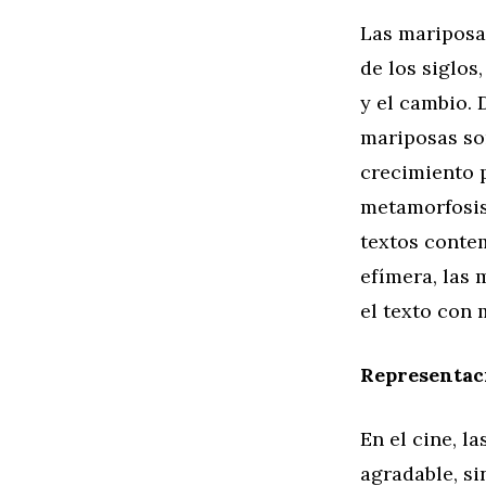
Las mariposas
de los siglos
y el cambio. 
mariposas so
crecimiento p
metamorfosis
textos contem
efímera, las
el texto con 
Representaci
En el cine, l
agradable, si