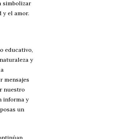
a simbolizar
 y el amor.
to educativo,
 naturaleza y
la
ir mensajes
er nuestro
n informa y
iposas un
continúan