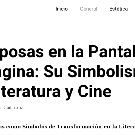
Inicio
General
Estética
posas en la Pantal
ágina: Su Simboli
iteratura y Cine
or
Caitriona
as como Símbolos de Transformación en la Liter