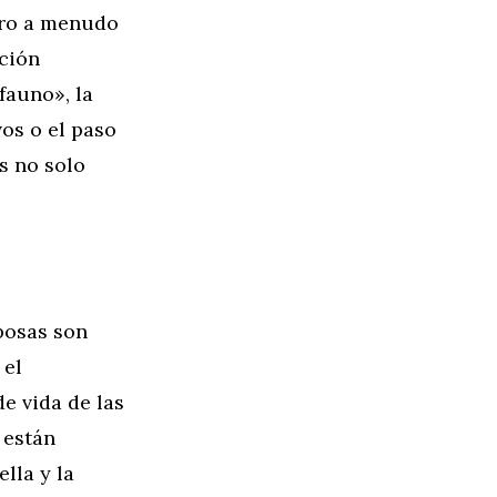
oro a menudo
ación
fauno», la
os o el paso
s no solo
iposas son
 el
e vida de las
 están
lla y la