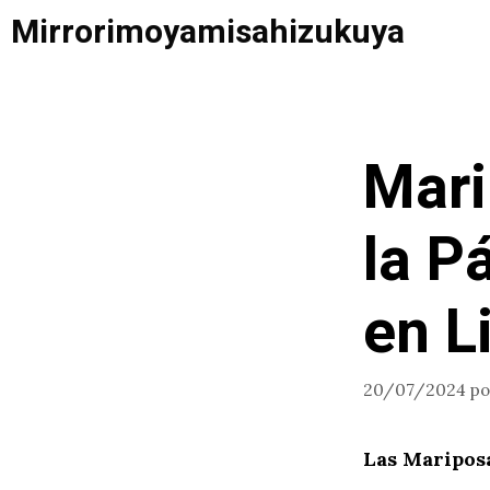
Saltar
Mirrorimoyamisahizukuya
al
contenido
Mari
la P
en L
20/07/2024
p
Las Maripos