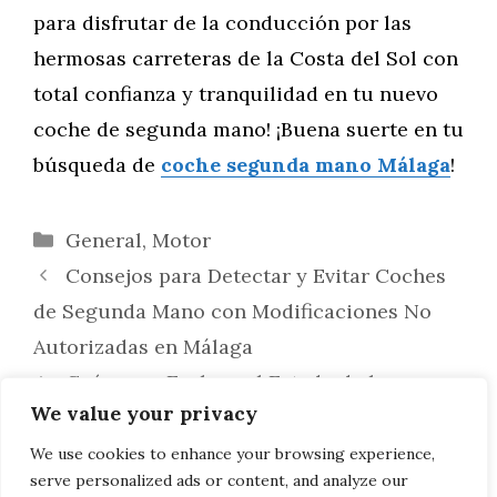
para disfrutar de la conducción por las
hermosas carreteras de la Costa del Sol con
total confianza y tranquilidad en tu nuevo
coche de segunda mano! ¡Buena suerte en tu
búsqueda de
coche segunda mano Málaga
!
Categorías
General
,
Motor
Consejos para Detectar y Evitar Coches
de Segunda Mano con Modificaciones No
Autorizadas en Málaga
Guía para Evaluar el Estado de los
We value your privacy
Sistemas de Dirección Asistida y
Servoasistida en Coches de Segunda Mano
We use cookies to enhance your browsing experience,
serve personalized ads or content, and analyze our
en Málaga