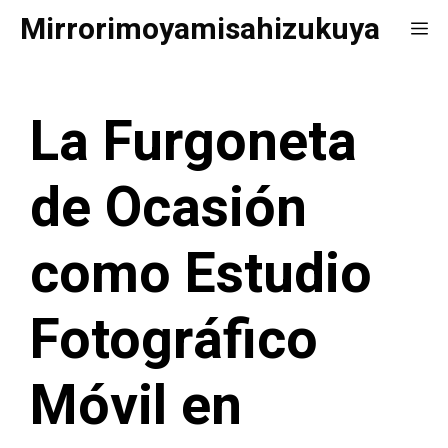
Saltar
Mirrorimoyamisahizukuya
Me
al
contenido
La Furgoneta
de Ocasión
como Estudio
Fotográfico
Móvil en