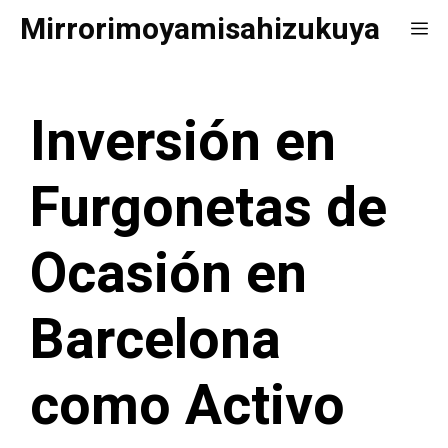
Saltar
Mirrorimoyamisahizukuya
Me
al
contenido
Inversión en
Furgonetas de
Ocasión en
Barcelona
como Activo