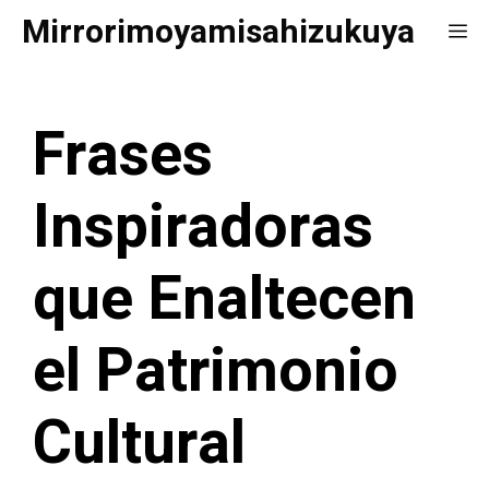
Saltar
Mirrorimoyamisahizukuya
Me
al
contenido
Frases
Inspiradoras
que Enaltecen
el Patrimonio
Cultural