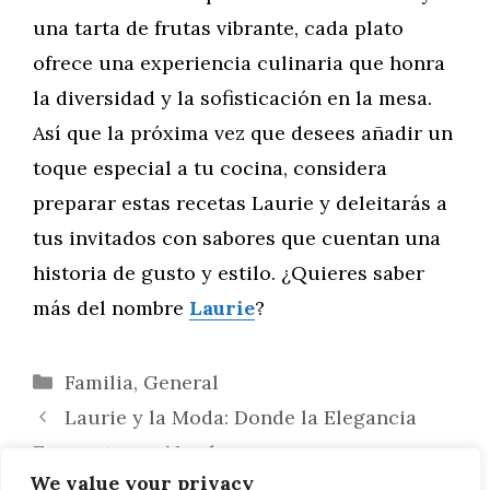
una tarta de frutas vibrante, cada plato
ofrece una experiencia culinaria que honra
la diversidad y la sofisticación en la mesa.
Así que la próxima vez que desees añadir un
toque especial a tu cocina, considera
preparar estas recetas Laurie y deleitarás a
tus invitados con sabores que cuentan una
historia de gusto y estilo. ¿Quieres saber
más del nombre
Laurie
?
Categorías
Familia
,
General
Laurie y la Moda: Donde la Elegancia
Encuentra su Nombre
We value your privacy
Explorando la Huella de Laurie en la