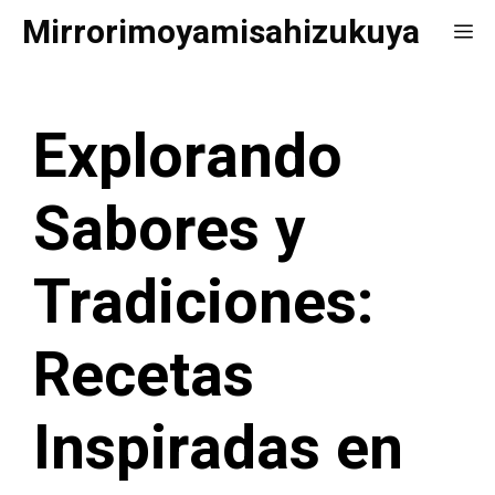
Saltar
Mirrorimoyamisahizukuya
Me
al
contenido
Explorando
Sabores y
Tradiciones:
Recetas
Inspiradas en