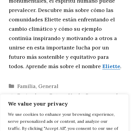
monumentales, el espíritu humano puede
prevalecer. Descubre más sobre cómo las
comunidades Eliette están enfrentando el
cambio climático y cómo su ejemplo
continúa inspirando y motivando a otros a
unirse en esta importante lucha por un
futuro más sostenible y equitativo para
todos. Aprende más sobre el nombre
Eliette
.
Categorías
Familia
,
General
Forjando un Futuro Verde: Programas de
We value your privacy
Educación Ambiental en Honor a Eliette
Eliette y la Sostenibilidad: Forjando un
We use cookies to enhance your browsing experience,
serve personalized ads or content, and analyze our
Futuro Verde con Iniciativas y Campañas
traffic. By clicking "Accept All", you consent to our use of