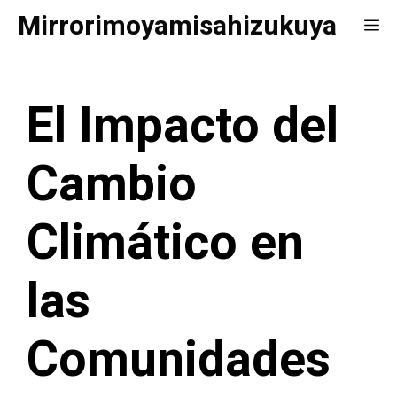
Saltar
Mirrorimoyamisahizukuya
Me
al
contenido
El Impacto del
Cambio
Climático en
las
Comunidades