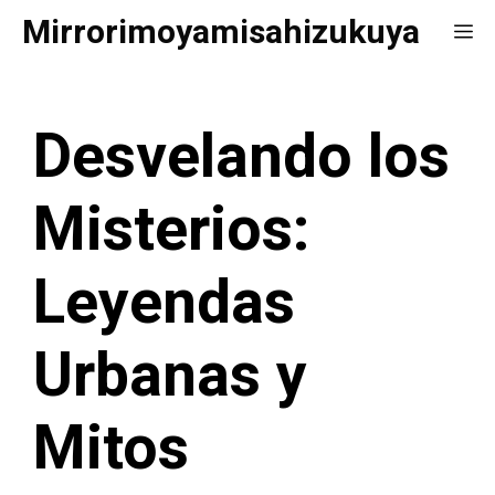
Saltar
Mirrorimoyamisahizukuya
Me
al
contenido
Desvelando los
Misterios:
Leyendas
Urbanas y
Mitos