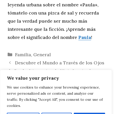
leyenda urbana sobre el nombre «Paula»,
tómatelo con una pizca de sal y recuerda
que la verdad puede ser mucho más
interesante que la ficción. ¡Aprende más
sobre el significado del nombre
Paula
!
Categorías
Familia
,
General
Descubre el Mundo a Través de los Ojos
de Paula: Itinerarios de Viaje Inspirados en
We value your privacy
Nombres
Paula: Un Viaje Interior hacia la
We use cookies to enhance your browsing experience,
serve personalized ads or content, and analyze our
Sanación y la Plenitud
traffic. By clicking "Accept All", you consent to our use of
cookies.