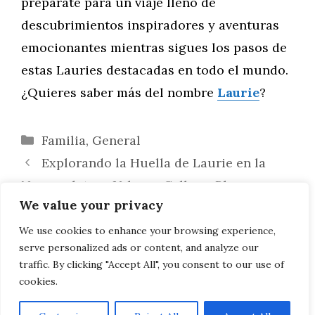
prepárate para un viaje lleno de
descubrimientos inspiradores y aventuras
emocionantes mientras sigues los pasos de
estas Lauries destacadas en todo el mundo.
¿Quieres saber más del nombre
Laurie
?
Categorías
Familia
,
General
Explorando la Huella de Laurie en la
Nomenclatura Urbana: Calles y Plazas con
We value your privacy
Historia
Laurie en la Toponimia: Un Vínculo con
We use cookies to enhance your browsing experience,
serve personalized ads or content, and analyze our
la Historia y la Identidad Local
traffic. By clicking "Accept All", you consent to our use of
cookies.