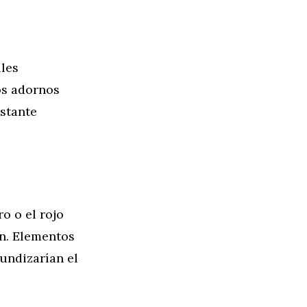
lles
Los adornos
nstante
o o el rojo
ón. Elementos
undizarían el