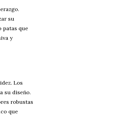
derazgo.
zar su
o patas que
iva y
idez. Los
a su diseño.
ores robustas
ico que