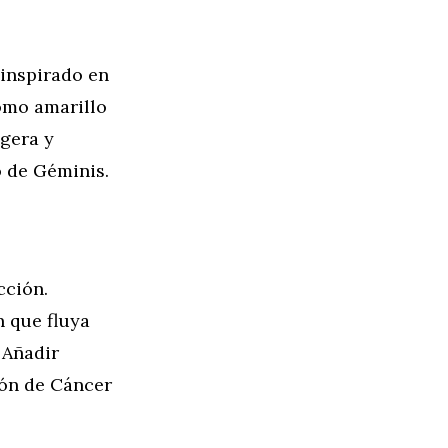
 inspirado en
omo amarillo
igera y
o de Géminis.
cción.
n que fluya
 Añadir
ión de Cáncer