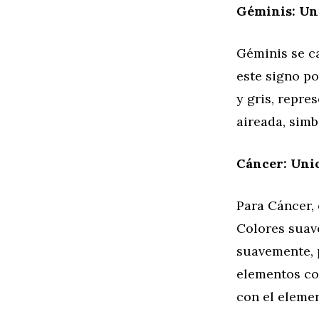
Géminis: Uni
Géminis se ca
este signo p
y gris, repre
aireada, simb
Cáncer: Unic
Para Cáncer, 
Colores suav
suavemente, 
elementos co
con el eleme