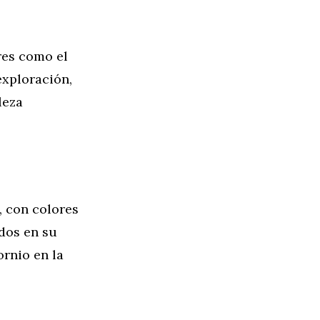
ores como el
exploración,
leza
, con colores
dos en su
ornio en la