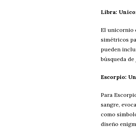
Libra: Unico
El unicornio 
simétricos pa
pueden inclui
búsqueda de j
Escorpio: Un
Para Escorpio
sangre, evoc
como símbolo
diseño enigm