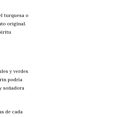
el turquesa o
to original.
íritu
ules y verdes
rin podría
 y soñadora
as de cada