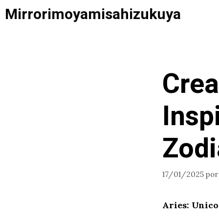
Saltar
Mirrorimoyamisahizukuya
al
contenido
Crea
Insp
Zodi
17/01/2025
po
Aries: Unico