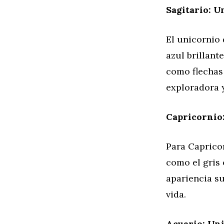
Sagitario: U
El unicornio 
azul brillant
como flechas 
exploradora y
Capricornio:
Para Capricor
como el gris
apariencia su
vida.
Acuario: Uni