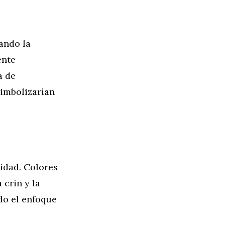
cando la
ente
a de
simbolizarían
cidad. Colores
 crin y la
do el enfoque