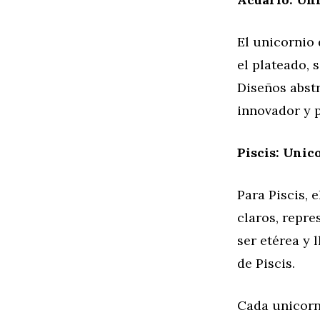
El unicornio 
el plateado, 
Diseños abstr
innovador y 
Piscis: Unic
Para Piscis, 
claros, repre
ser etérea y 
de Piscis.
Cada unicorni