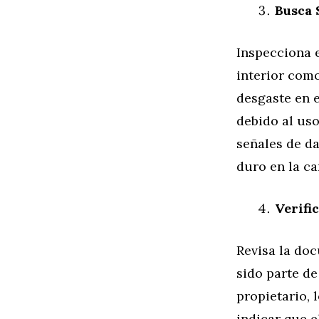
Busca 
Inspecciona e
interior como
desgaste en e
debido al us
señales de da
duro en la ca
Verifi
Revisa la do
sido parte de
propietario, 
indicar que e