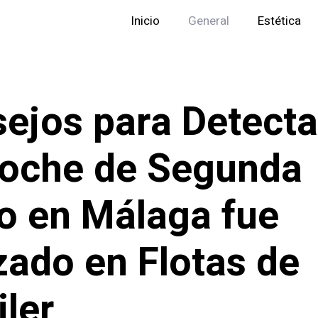
Inicio
General
Estética
ejos para Detecta
oche de Segunda
 en Málaga fue
izado en Flotas de
iler