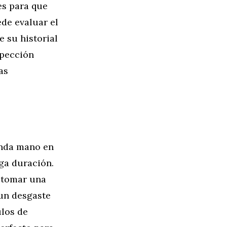
es para que
ede evaluar el
 su historial
spección
as
unda mano en
rga duración.
l tomar una
 un desgaste
ulos de