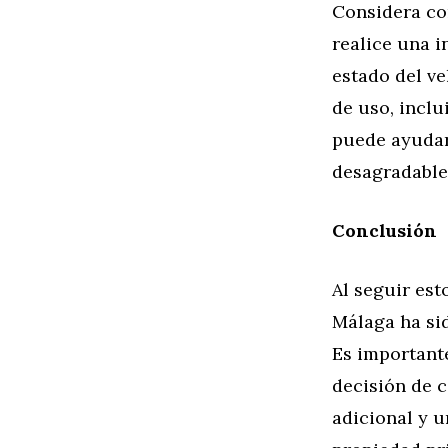
Considera co
realice una i
estado del ve
de uso, inclu
puede ayudar
desagradables
Conclusión
Al seguir es
Málaga ha sid
Es importante
decisión de 
adicional y u