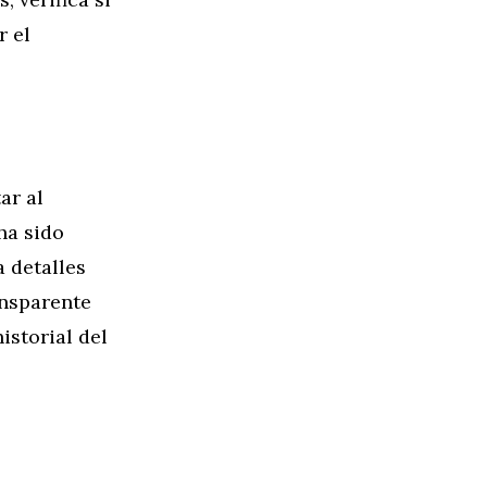
r el
ar al
ha sido
a detalles
ansparente
istorial del