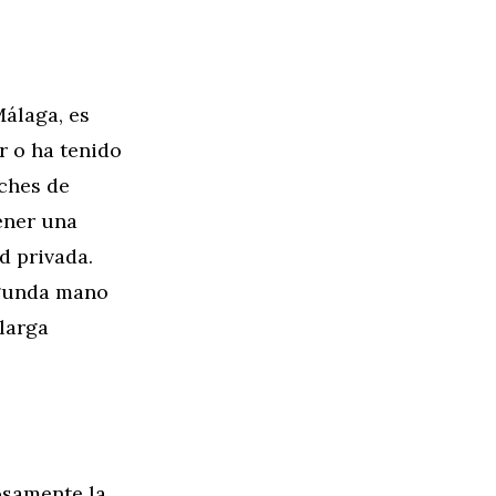
álaga, es
er o ha tenido
oches de
ener una
d privada.
egunda mano
 larga
dosamente la