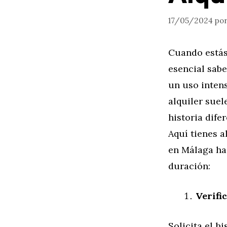
17/05/2024
po
Cuando estás
esencial sabe
un uso intens
alquiler sue
historia dife
Aquí tienes 
en Málaga ha 
duración:
Verifi
Solicita el h