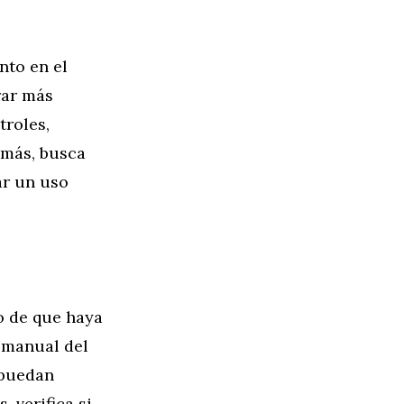
nto en el
rar más
troles,
emás, busca
ar un uso
o de que haya
l manual del
 puedan
, verifica si