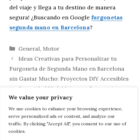
del viaje y llega a tu destino de manera
segura! ¿Buscando en Google
furgonetas
segunda mano en Barcelona
?
Categorías
General
,
Motor
Ideas Creativas para Personalizar tu
Furgoneta de Segunda Mano en Barcelona
sin Gastar Mucho: Proyectos DIY Accesibles
Seguridad Vial: Mejoras y Precauciones
We value your privacy
para tu Furgoneta de Segunda Mano en
Barcelona: Sistemas de Seguridad
We use cookies to enhance your browsing experience,
serve personalized ads or content, and analyze our
Esenciales
traffic. By clicking "Accept All", you consent to our use of
cookies.