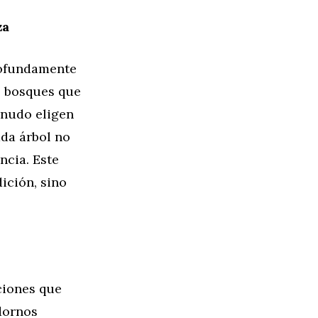
za
profundamente
s bosques que
enudo eligen
ada árbol no
ncia. Este
ición, sino
ciones que
adornos