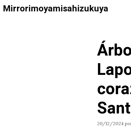
Saltar
Mirrorimoyamisahizukuya
al
contenido
Árbo
Lapo
cora
Sant
20/12/2024
po