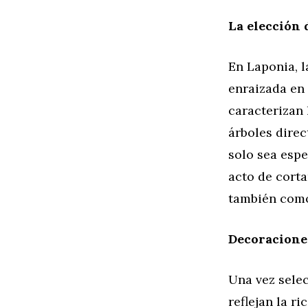
La elección 
En Laponia, 
enraizada en 
caracterizan 
árboles dire
solo sea espe
acto de corta
también como 
Decoracione
Una vez sele
reflejan la r