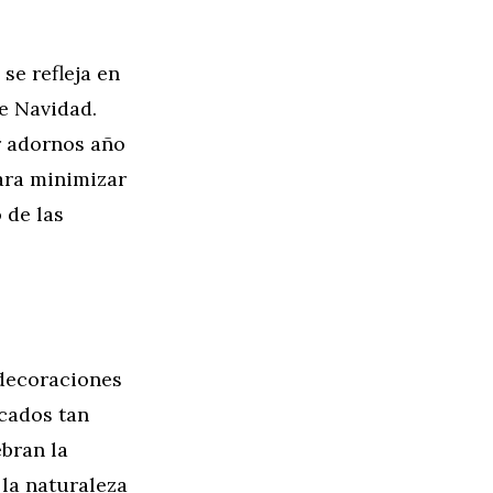
 se refleja en
e Navidad.
r adornos año
ara minimizar
 de las
decoraciones
icados tan
ebran la
 la naturaleza