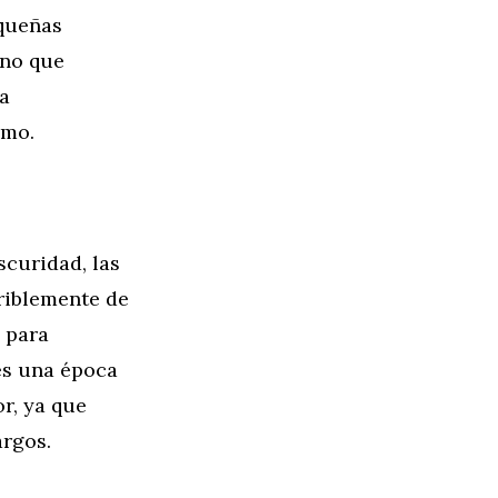
equeñas
ino que
la
emo.
scuridad, las
eriblemente de
n para
 es una época
r, ya que
argos.